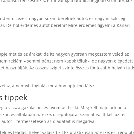
 ráadásul tetszésünk szerint válogathatunk a legjobb strandok közö
indentől, ezért nagyon sokan bérelnek autót, és nagyon sok cég
val. De hol érdemes autót bérelni? Mire érdemes figyelni a Kanári-
tippjeimet és az árakat, de itt nagyon gyorsan megosztom veled az
z nem reklám – semmi pénzt nem kapok tőlük -, de nagyon elégedett
et használják. Az összes sziget szinte összes fontosabb helyén tud
zetsz, amennyit foglaláskor a honlapjukon látsz.
s tippek
meg a visszaigazolásod, és nyomtasd is ki. Meg kell majd adnod a
or, és általában az érkező repülőjárat számát is. Itt kell azt is
az autót – természetesen az ő adatait is megadva.
eli és leadási helyet válaszd ki! Ez praktikusan az érkezési repülőt