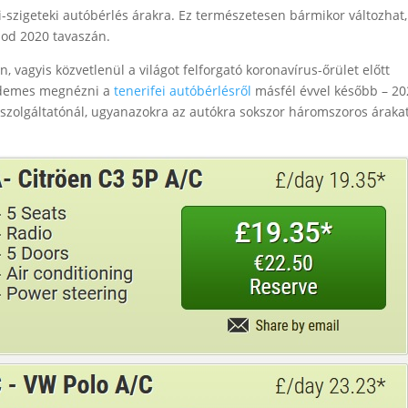
-szigeteki autóbérlés árakra. Ez természetesen bármikor változhat,
lod 2020 tavaszán.
 vagyis közvetlenül a világot felforgató koronavírus-őrület előtt
Érdemes megnézni a
tenerifei autóbérlésről
másfél évvel később – 2
a szolgáltatónál, ugyanazokra az autókra sokszor háromszoros áraka