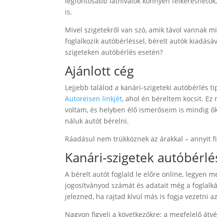
legfontosabb látnivalók könnyen felkereshetők,
is.
Mivel szigetekről van szó, amik távol vannak m
foglalkozik autóbérléssel, bérelt autók kiadásá
szigeteken autóbérlés esetén?
Ajánlott cég
Lejjebb találod a kanári-szigeteki autóbérlés 
Autoreisen linkjét
, ahol én béreltem kocsit. E
voltam, és helyben élő ismerőseim is mindig ők
náluk autót bérelni.
Ráadásul nem trükköznek az árakkal – annyit fi
Kanári-szigetek autóbérlé
A bérelt autót foglald le előre online, legyen 
jogosítványod számát és adatait még a foglalkásk
jelezned, ha rajtad kívül más is fogja vezetni 
Nagyon figyelj a következőkre: a megfelelő átvét