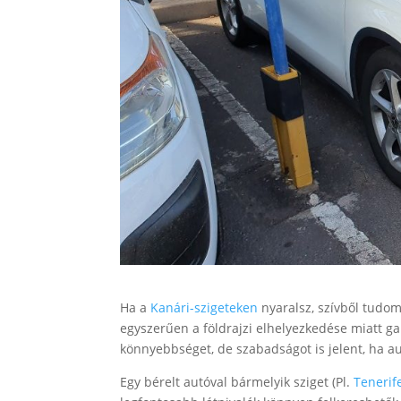
Ha a
Kanári-szigeteken
nyaralsz, szívből tudom
egyszerűen a földrajzi elhelyezkedése miatt g
könnyebbséget, de szabadságot is jelent, ha a
Egy bérelt autóval bármelyik sziget (Pl.
Tenerif