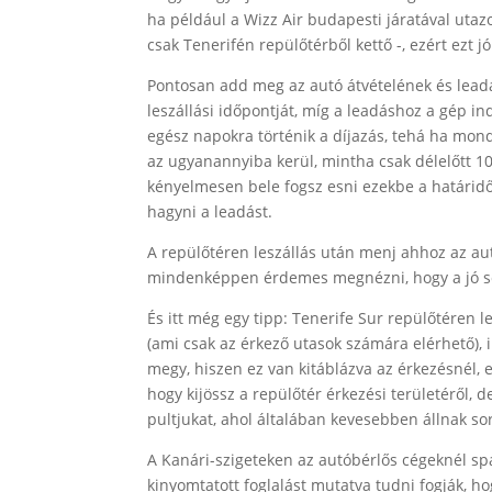
ha például a Wizz Air budapesti járatával utazol
csak Tenerifén repülőtérből kettő -, ezért ezt j
Pontosan add meg az autó átvételének és lead
leszállási időpontját, míg a leadáshoz a gép i
egész napokra történik a díjazás, tehá ha mond
az ugyanannyiba kerül, mintha csak délelőtt 10-
kényelmesen bele fogsz esni ezekbe a határidő
hagyni a leadást.
A repülőtéren leszállás után menj ahhoz az autó
mindenképpen érdemes megnézni, hogy a jó so
És itt még egy tipp: Tenerife Sur repülőtéren l
(ami csak az érkező utasok számára elérhető), i
megy, hiszen ez van kitáblázva az érkezésnél, e
hogy kijössz a repülőtér érkezési területéről
pultjukat, ahol általában kevesebben állnak so
A Kanári-szigeteken az autóbérlős cégeknél sp
kinyomtatott foglalást mutatva tudni fogják, ho