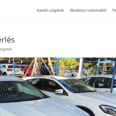
Kanári-szigetek
Általános tudnivalók
Te
érlés
zigetek