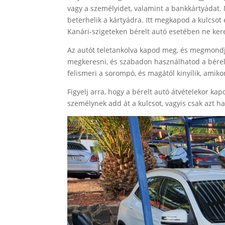
vagy a személyidet, valamint a bankkártyádat. 
beterhelik a kártyádra. Itt megkapod a kulcsot é
Kanári-szigeteken bérelt autó esetében ne kere
Az autót teletankolva kapod meg, és megmondjá
megkeresni, és szabadon használhatod a bérel
felismeri a sorompó, és magától kinyílik, amikor
Figyelj arra, hogy a bérelt autó átvételekor ka
személynek add át a kulcsot, vagyis csak azt ha