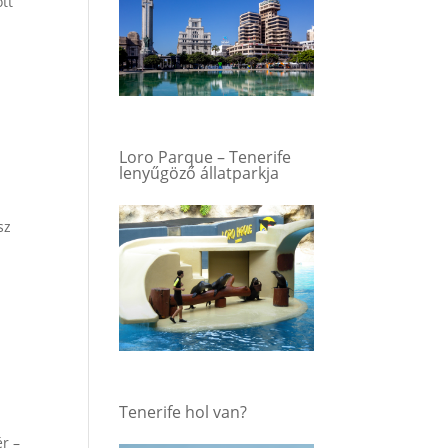
tt
Loro Parque – Tenerife
lenyűgöző állatparkja
sz
Tenerife hol van?
ér –