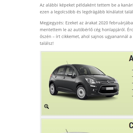
Az alábbi képeket példaként tettem be a kanári
ezen a legolcsóbb és legdrágább kínálatot talá
Megjegyzés: Ezeket az árakat 2020 februárjában,
mentettem le az autóbérlő cég honlapjáról. 
őszén – írt cikkemet, ahol sajnos ugyanannál 
találsz!