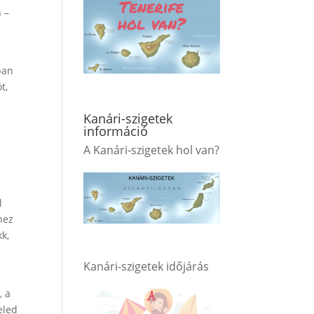
n –
ban
t,
Kanári-szigetek
e
információ
A Kanári-szigetek hol van?
l
hez
k,
Kanári-szigetek időjárás
, a
eled