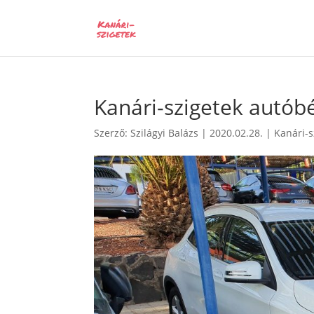
Kanári-szigetek autób
Szerző:
Szilágyi Balázs
|
2020.02.28.
|
Kanári-s