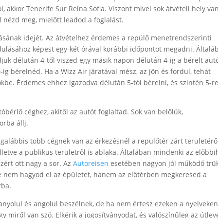
, akkor Tenerife Sur Reina Sofia. Viszont mivel sok átvételi hely va
ól nézd meg, mielőtt leadod a foglalást.
ásának idejét. Az átvételhez érdemes a repülő menetrendszerinti
ndulásához képest egy-két órával korábbi időpontot megadni. Általá
juk délután 4-től viszed egy másik napon délután 4-ig a bérelt autó
ig bérelnéd. Ha a Wizz Air járatával mész, az jön és fordul, tehát
kbe. Érdemes ehhez igazodva délután 5-tól bérelni, és szintén 5-r
bérlő céghez, akitől az autót foglaltad. Sok van belőlük,
rba állj.
egalábbis több cégnek van az érkezésnél a repülőtér zárt területérő
lletve a publikus területről is ablaka. Általában mindenki az előbbi
zért ott nagy a sor. Az
Autoreisen
esetében nagyon jól működő trük
, de nem hagyod el az épületet, hanem az előtérben megkeresed a
rba.
anyolul és angolul beszélnek, de ha nem értesz ezeken a nyelveken
gy miről van szó. Elkérik a jogosítványodat, és valószínűleg az útlev