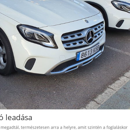
tó leadása
l megadtál, természetesen arra a helyre, amit szintén a foglaláskor