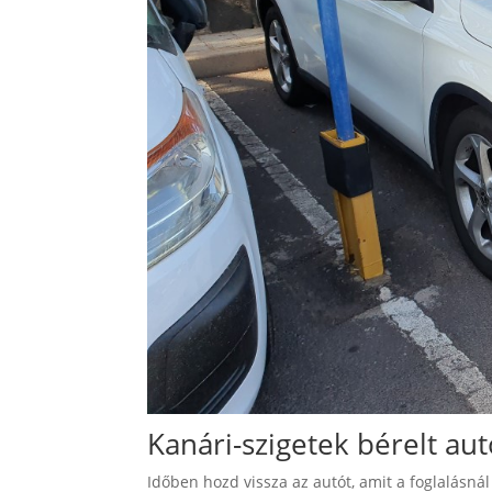
Kanári-szigetek bérelt au
Időben hozd vissza az autót, amit a foglalásná