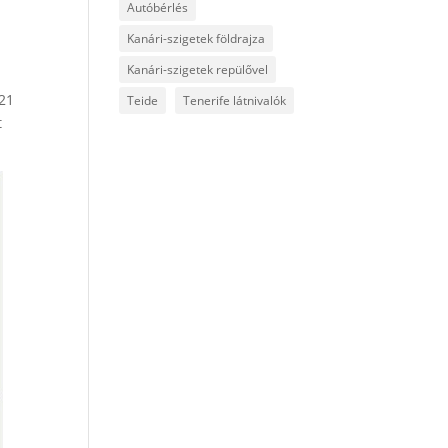
Autóbérlés
Kanári-szigetek földrajza
Kanári-szigetek repülővel
021
Teide
Tenerife látnivalók
t