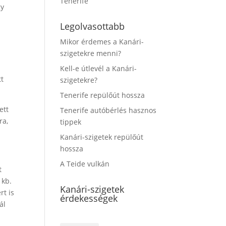
Tenerife
gy
Legolvasottabb
Mikor érdemes a Kanári-
szigetekre menni?
Kell-e útlevél a Kanári-
tt
szigetekre?
Tenerife repülőút hossza
ett
Tenerife autóbérlés hasznos
ra,
tippek
Kanári-szigetek repülőút
hossza
A Teide vulkán
t
 kb.
Kanári-szigetek
rt is
érdekességek
ál