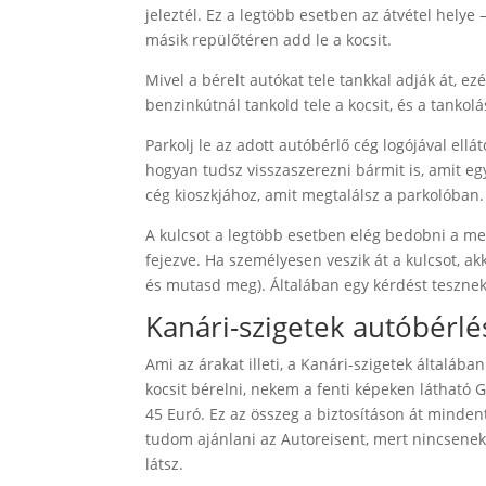
jeleztél. Ez a legtöbb esetben az átvétel helye
másik repülőtéren add le a kocsit.
Mivel a bérelt autókat tele tankkal adják át, ezér
benzinkútnál tankold tele a kocsit, és a tankol
Parkolj le az adott autóbérlő cég logójával ell
hogyan tudsz visszaszerezni bármit is, amit egy
cég kioszkjához, amit megtalálsz a parkolóban. 
A kulcsot a legtöbb esetben elég bedobni a meg
fejezve. Ha személyesen veszik át a kulcsot, ak
és mutasd meg). Általában egy kérdést tesznek i
Kanári-szigetek autóbérlé
Ami az árakat illeti, a Kanári-szigetek általában
kocsit bérelni, nekem a fenti képeken látható
45 Euró. Ez az összeg a biztosításon át mindent 
tudom ajánlani az Autoreisent, mert nincsenek r
látsz.