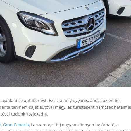
 ajánlani az autóbérlést. Ez az a hely ugyanis, ahová az ember
arantáltan nem saját autóval megy, és turistaként nemcsak hatalma
utóval tudunk közlekedni.
e
,
Gran Canaria
, Lanzarote, stb.) nagyon könnyen bejárható, a