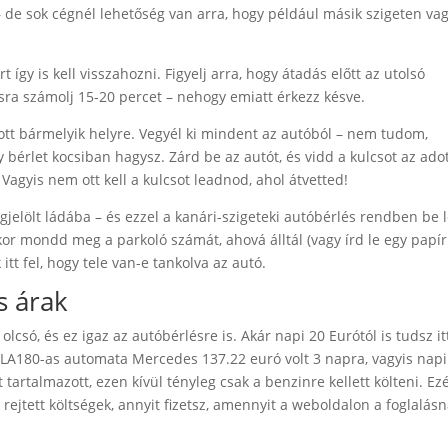
 – de sok cégnél lehetőség van arra, hogy például másik szigeten va
t így is kell visszahozni. Figyelj arra, hogy átadás előtt az utolsó
ásra számolj 15-20 percet – nehogy emiatt érkezz késve.
átott bármelyik helyre. Vegyél ki mindent az autóból – nem tudom,
 bérlet kocsiban hagysz. Zárd be az autót, és vidd a kulcsot az ado
Vagyis nem ott kell a kulcsot leadnod, ahol átvetted!
jelölt ládába – és ezzel a kanári-szigeteki autóbérlés rendben be l
kor mondd meg a parkoló számát, ahová álltál (vagy írd le egy papír
tt fel, hogy tele van-e tankolva az autó.
s árak
 olcsó, és ez igaz az autóbérlésre is. Akár napi 20 Eurótól is tudsz it
 GLA180-as automata Mercedes 137.22 euró volt 3 napra, vagyis napi
tartalmazott, ezen kívül tényleg csak a benzinre kellett költeni. Ezé
ejtett költségek, annyit fizetsz, amennyit a weboldalon a foglalásn