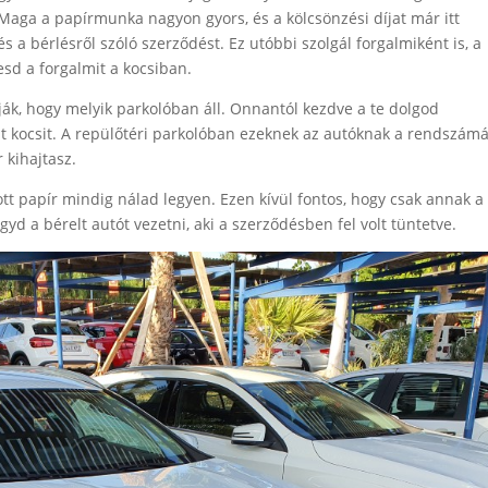
Maga a papírmunka nagyon gyors, és a kölcsönzési díjat már itt
s a bérlésről szóló szerződést. Ez utóbbi szolgál forgalmiként is, a
sd a forgalmit a kocsiban.
k, hogy melyik parkolóban áll. Onnantól kezdve a te dolgod
t kocsit. A repülőtéri parkolóban ezeknek az autóknak a rendszámá
 kihajtasz.
pott papír mindig nálad legyen. Ezen kívül fontos, hogy csak annak a
gyd a bérelt autót vezetni, aki a szerződésben fel volt tüntetve.