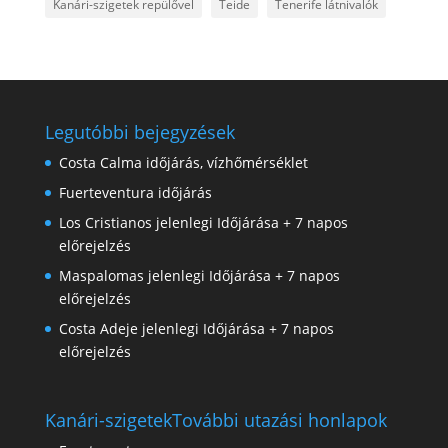
Kanári-szigetek repülővel
Teide
Tenerife látnivalók
Legutóbbi bejegyzések
Costa Calma időjárás, vízhőmérséklet
Fuerteventura időjárás
Los Cristianos jelenlegi Időjárása + 7 napos
előrejelzés
Maspalomas jelenlegi Időjárása + 7 napos
előrejelzés
Costa Adeje jelenlegi Időjárása + 7 napos
előrejelzés
Kanári-szigetek
További utazási honlapok