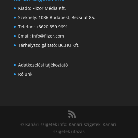
Kiadó:
Flizor Média Kft.
Székhely: 1036 Budapest, Bécsi út 85.
Telefon: +3620 359 9691
Email: info@flizor.com
Tárhelyszolgáltató: BC.HU Kft.
Adatkezelési tájékoztató
Rólunk
© Kanári-szigetek info: Kanári-szigetek, Kanári-
szigetek utazás