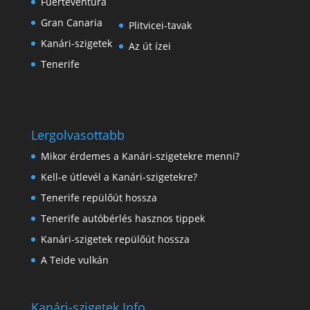
Fuerteventura
Gran Canaria
Plitvicei-tavak
Kanári-szigetek
Az út ízei
Tenerife
Lergolvasottabb
Mikor érdemes a Kanári-szigetekre menni?
Kell-e útlevél a Kanári-szigetekre?
Tenerife repülőút hossza
Tenerife autóbérlés hasznos tippek
Kanári-szigetek repülőút hossza
A Teide vulkán
Kanári-szigetek Info