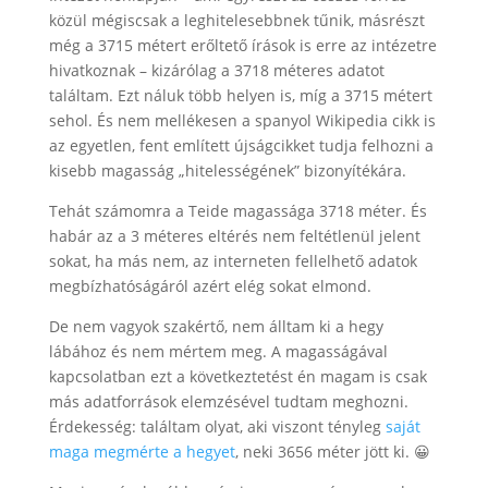
közül mégiscsak a leghitelesebbnek tűnik, másrészt
még a 3715 métert erőltető írások is erre az intézetre
hivatkoznak – kizárólag a 3718 méteres adatot
találtam. Ezt náluk több helyen is, míg a 3715 métert
sehol. És nem mellékesen a spanyol Wikipedia cikk is
az egyetlen, fent említett újságcikket tudja felhozni a
kisebb magasság „hitelességének” bizonyítékára.
Tehát számomra a Teide magassága 3718 méter. És
habár az a 3 méteres eltérés nem feltétlenül jelent
sokat, ha más nem, az interneten fellelhető adatok
megbízhatóságáról azért elég sokat elmond.
De nem vagyok szakértő, nem álltam ki a hegy
lábához és nem mértem meg. A magasságával
kapcsolatban ezt a következtetést én magam is csak
más adatforrások elemzésével tudtam meghozni.
Érdekesség: találtam olyat, aki viszont tényleg
saját
maga megmérte a hegyet
, neki 3656 méter jött ki. 😀