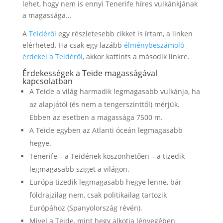
lehet, hogy nem is ennyi Tenerife híres vulkánkjának
a magassága…
A
Teidéről
egy részletesebb cikket is írtam, a linken
elérheted. Ha csak egy lazább
élménybeszámoló
érdekel a Teidéről
, akkor kattints a második linkre.
Érdekességek a Teide magasságával
kapcsolatban
A Teide a világ harmadik legmagasabb vulkánja, ha
az alapjától (és nem a tengerszinttől) mérjük.
Ebben az esetben a magassága 7500 m.
A Teide egyben az Atlanti óceán legmagasabb
hegye.
Tenerife – a Teidének köszönhetően – a tizedik
legmagasabb sziget a világon.
Európa tizedik legmagasabb hegye lenne, bár
földrajzilag nem, csak politikailag tartozik
Európához (Spanyolország révén).
Mivel a Teide, mint hegy alkotja lényegében