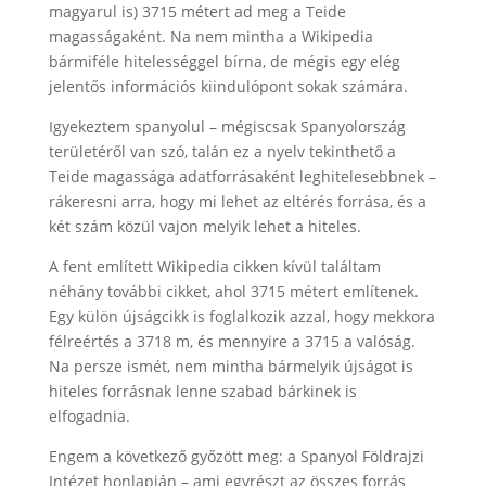
magyarul is) 3715 métert ad meg a Teide
magasságaként. Na nem mintha a Wikipedia
bármiféle hitelességgel bírna, de mégis egy elég
jelentős információs kiindulópont sokak számára.
Igyekeztem spanyolul – mégiscsak Spanyolország
területéről van szó, talán ez a nyelv tekinthető a
Teide magassága adatforrásaként leghitelesebbnek –
rákeresni arra, hogy mi lehet az eltérés forrása, és a
két szám közül vajon melyik lehet a hiteles.
A fent említett Wikipedia cikken kívül találtam
néhány további cikket, ahol 3715 métert említenek.
Egy külön újságcikk is foglalkozik azzal, hogy mekkora
félreértés a 3718 m, és mennyire a 3715 a valóság.
Na persze ismét, nem mintha bármelyik újságot is
hiteles forrásnak lenne szabad bárkinek is
elfogadnia.
Engem a következő győzött meg: a Spanyol Földrajzi
Intézet honlapján – ami egyrészt az összes forrás