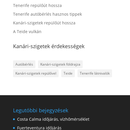
Tenerife repülőút hossza
Tenerife autóbérlés hasznos tippek
Kanári-szigetek repülőút hossza
A Teide vulkán
Kanári-szigetek érdekességek
Autóbérlés
Kanári-szigetek földrajza
Kanári-szigetek repülővel
Teide
Tenerife látnivalók
Legutóbbi bejegyzések
Costa Calma időjárás, vízhőmérséklet
Fuerteventura időjárás