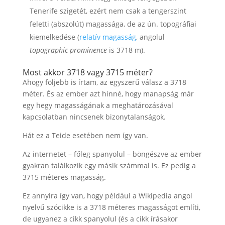
Tenerife szigetét, ezért nem csak a tengerszint
feletti (abszolút) magassága, de az ún. topográfiai
kiemelkedése (
relatív magasság
, angolul
topographic prominence
is 3718 m).
Most akkor 3718 vagy 3715 méter?
Ahogy följebb is írtam, az egyszerű válasz a 3718
méter. És az ember azt hinné, hogy manapság már
egy hegy magasságának a meghatározásával
kapcsolatban nincsenek bizonytalanságok.
Hát ez a Teide esetében nem így van.
Az internetet – főleg spanyolul – böngészve az ember
gyakran találkozik egy másik számmal is. Ez pedig a
3715 méteres magasság.
Ez annyira így van, hogy például a Wikipedia angol
nyelvű szócikke is a 3718 méteres magasságot említi,
de ugyanez a cikk spanyolul (és a cikk írásakor