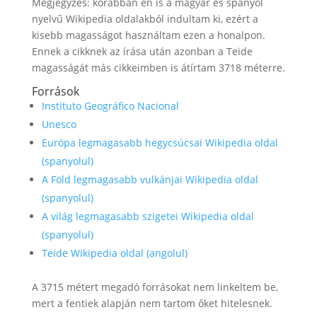
Megjegyzés: korábban én is a magyar és spanyol
nyelvű Wikipedia oldalakból indultam ki, ezért a
kisebb magasságot használtam ezen a honalpon.
Ennek a cikknek az írása után azonban a Teide
magasságát más cikkeimben is átírtam 3718 méterre.
Források
Instituto Geográfico Nacional
Unesco
Európa legmagasabb hegycsúcsai Wikipedia oldal
(spanyolul)
A Föld legmagasabb vulkánjai Wikipedia oldal
(spanyolul)
A világ legmagasabb szigetei Wikipedia oldal
(spanyolul)
Teide Wikipedia oldal (angolul)
A 3715 métert megadó forrásokat nem linkeltem be,
mert a fentiek alapján nem tartom őket hitelesnek.