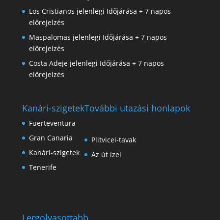
Los Cristianos jelenlegi Időjárása + 7 napos
előrejelzés
Maspalomas jelenlegi Időjárása + 7 napos
előrejelzés
Costa Adeje jelenlegi Időjárása + 7 napos
előrejelzés
Kanári-szigetek
További utazási honlapok
Fuerteventura
Gran Canaria
Plitvicei-tavak
Kanári-szigetek
Az út ízei
Tenerife
Lergolvasottabb