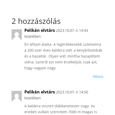
2 hozzászólás
Pelikán elvtárs
2023.10.07.-n 14:43
közelében
Én álltam alatta. A legérdekesebb számomra
a 200 ezer éves kaldera volt, a kenyérbombák
és a bazaltár. Olyan volt, mintha hazajöttem
volna. Lentről ezt nem érzékeljük, csak azt,
hogy nagyon nagy.
Válasz
Pelikán elvtárs
2023.10.07.-n 14:50
közelében
A kaldera viszont döbbenetesen nagy. Az
eredeti vulkán szerintem 7000 m magas is