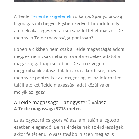
A Teide
Tenerife szigetének
vulkánja, Spanyolország
legmagasabb hegye. Egyben kedvelt kirándulóhely,
aminek akár egészen a csúcsáig fel lehet mászni. De
mennyi a Teide magassága pontosan?
Ebben a cikkben nem csak a Teide magasságát adom
meg, és nem csak néhány további érdekes adatot a
magassággal kapcsolatban. De a cikk végén
megpróbálok választ találni arra a kérdésre, hogy
mennyire pontos is ez a magasság, és az interneten
található két Teide magassági adat közül vajon
melyik az igaz?
A Teide magassága – az egyszerű válasz
A Teide magassága 3718 méter.
Ez az egyszerű és gyors válasz, ami talán a legtöbb
esetben elegendő. De ha érdekelnek az érdkességek,
akkor feltétlenül olvass tovább, hiszen még az is